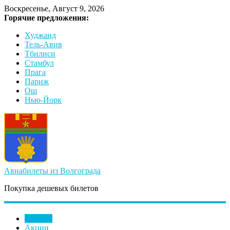
Воскресенье, Август 9, 2026
Горячие предложения:
Худжанд
Тель-Авив
Тбилиси
Стамбул
Прага
Париж
Ош
Нью-Йорк
Авиабилеты из Волгограда
Покупка дешевых билетов
Главная
Акции