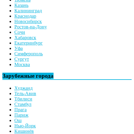
Казань
Калининград
Краснодар
Новосибирск
Ростов-на-Дону
Сочи
Хабаровск
Екатеринбург
Уфа
Симферополь
Сургут
Москва
Зарубежные города
Худжанд
Тель-Авив
Тбилиси
Стамбул
Прага
Париж
Ош
Нью-Йорк
Кишинёв