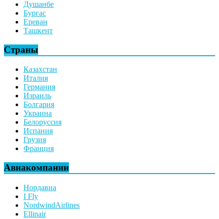
Душанбе
Бургас
Ереван
Ташкент
Страны
Казахстан
Италия
Германия
Израиль
Болгария
Украина
Белоруссия
Испания
Грузия
Франция
Авиакомпании
Нордавиа
I Fly
NordwindAirlines
Ellinair