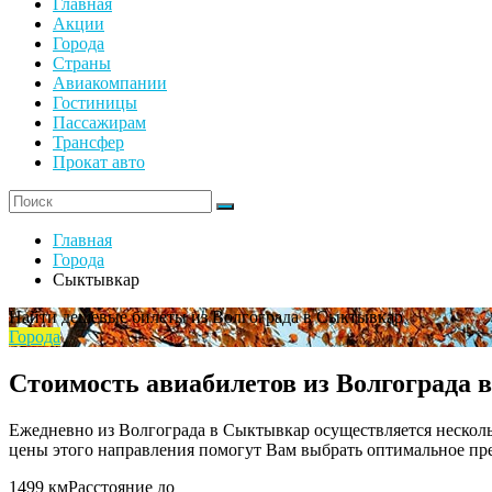
Главная
Акции
Города
Страны
Авиакомпании
Гостиницы
Пассажирам
Трансфер
Прокат авто
Главная
Города
Сыктывкар
Найти дешевые билеты из Волгограда в Сыктывкар
Города
Стоимость авиабилетов из Волгограда
Ежедневно из Волгограда в Сыктывкар осуществляется нескол
цены этого направления помогут Вам выбрать оптимальное пре
1499 км
Расстояние до