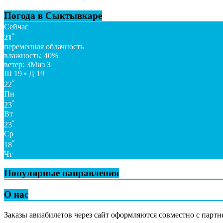
Погода в Сыктывкаре
Сейчас
°
21
переменная облачность
влажность: 40%
ветер: 3Миз З
Ш 19 • Д 19
°
22
Пн
°
23
Вт
°
23
Ср
°
18
Чт
Популярные направления
О нас
Заказы авиабилетов через сайт оформляются совместно с партн