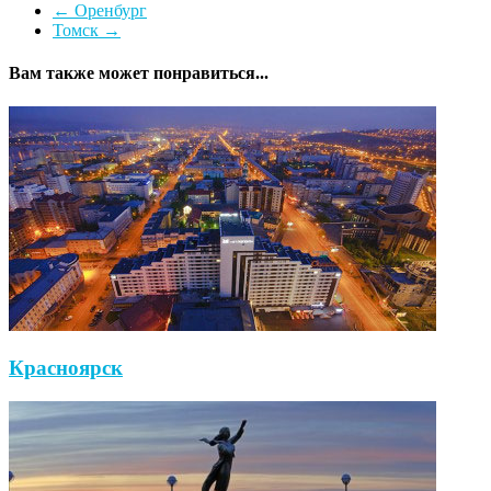
←
Оренбург
Томск
→
Вам также может понравиться...
Красноярск