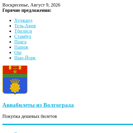
Воскресенье, Август 9, 2026
Горячие предложения:
Худжанд
Тель-Авив
Тбилиси
Стамбул
Прага
Париж
Ош
Нью-Йорк
Авиабилеты из Волгограда
Покупка дешевых билетов