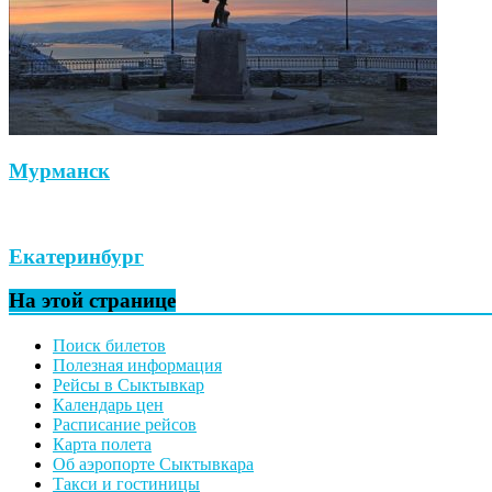
Мурманск
Екатеринбург
На этой странице
Поиск билетов
Полезная информация
Рейсы в Сыктывкар
Календарь цен
Расписание рейсов
Карта полета
Об аэропорте Сыктывкара
Такси и гостиницы