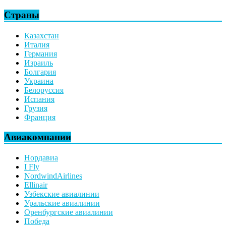
Страны
Казахстан
Италия
Германия
Израиль
Болгария
Украина
Белоруссия
Испания
Грузия
Франция
Авиакомпании
Нордавиа
I Fly
NordwindAirlines
Ellinair
Узбекские авиалинии
Уральские авиалинии
Оренбургские авиалинии
Победа