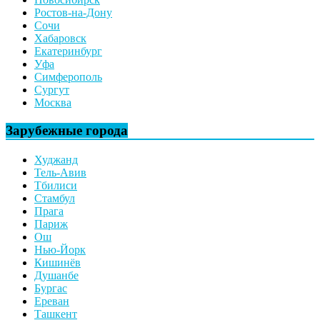
Ростов-на-Дону
Сочи
Хабаровск
Екатеринбург
Уфа
Симферополь
Сургут
Москва
Зарубежные города
Худжанд
Тель-Авив
Тбилиси
Стамбул
Прага
Париж
Ош
Нью-Йорк
Кишинёв
Душанбе
Бургас
Ереван
Ташкент