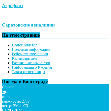
Аэрофлот
Саратовские авиалинии
На этой странице
Поиск билетов
Полезная информация
Рейсы авиакомпании
Календарь цен
Расписание самолетов
Информация о Руслайн
Такси и гостиницы
Погода в Волгограде
Сейчас
°
29
ясно
влажность: 27%
ветер: 2Миз СЗ
Ш 28 • Д 27