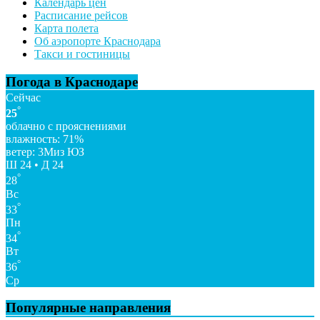
Календарь цен
Расписание рейсов
Карта полета
Об аэропорте Краснодара
Такси и гостиницы
Погода в Краснодаре
Сейчас
°
25
облачно с прояснениями
влажность: 71%
ветер: 3Миз ЮЗ
Ш 24 • Д 24
°
28
Вс
°
33
Пн
°
34
Вт
°
36
Ср
Популярные направления