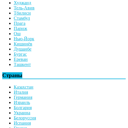
Худжанд
Тель-Авив
Тбилиси
Стамбул
Прага
Париж
Ош
Нью-Йорк
Кишинёв
Душанбе
Бургас
Ереван
Ташкент
Страны
Казахстан
Италия
Германия
Израиль
Болгария
Украина
Белоруссия
Испания