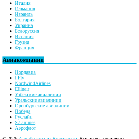
Италия
Германия
Израиль
Болгария
Украина
Белоруссия
Испания
Грузия
Франция
Авиакомпании
Нордавиа
I Fly
NordwindAirlines
Ellinair
Узбекские авиалинии
Уральские авиалинии
Оренбургские авиалинии
Победа
Руслайн
S7 airlines
Аэрофлот
© 2026
Авиабилеты из Волгограда
. Все права защищены.