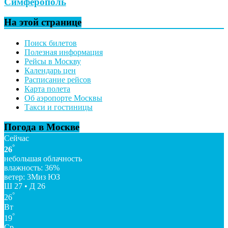
Симферополь
На этой странице
Поиск билетов
Полезная информация
Рейсы в Москву
Календарь цен
Расписание рейсов
Карта полета
Об аэропорте Москвы
Такси и гостиницы
Погода в Москве
Сейчас
°
26
небольшая облачность
влажность: 36%
ветер: 3Миз ЮЗ
Ш 27 • Д 26
°
26
Вт
°
19
Ср