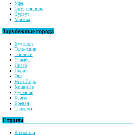
Уфа
Симферополь
Сургут
Москва
Зарубежные города
Худжанд
Тель-Авив
Тбилиси
Стамбул
Прага
Париж
Ош
Нью-Йорк
Кишинёв
Душанбе
Бургас
Ереван
Ташкент
Страны
Казахстан