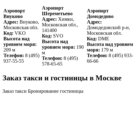
Аэропорт
Аэропорт
Аэропорт
Шереметьево
Внуково
Домодедово
Адрес:
Химки,
Адрес:
Внуково,
Адрес:
Московская обл.,
Московская обл.
Домодедовский р-н,
141400
Код:
VKO
Московская обл.
Код:
SVO
Высота над
Код:
DME
Высота над
уровнем моря:
Высота над уровнем
уровнем моря:
190
209 м
моря:
179 м
м
Телефон:
8 (495)
Телефон:
8 (495) 933-
Телефон:
8 (495)
937-55-55
66-66
578-65-65
Заказ такси и гостиницы в Москве
Заказ такси
Бронирование гостиницы