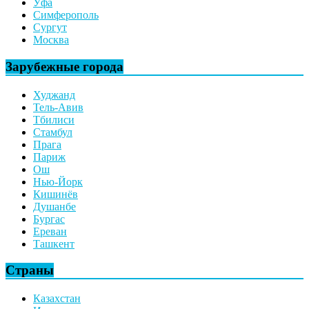
Уфа
Симферополь
Сургут
Москва
Зарубежные города
Худжанд
Тель-Авив
Тбилиси
Стамбул
Прага
Париж
Ош
Нью-Йорк
Кишинёв
Душанбе
Бургас
Ереван
Ташкент
Страны
Казахстан