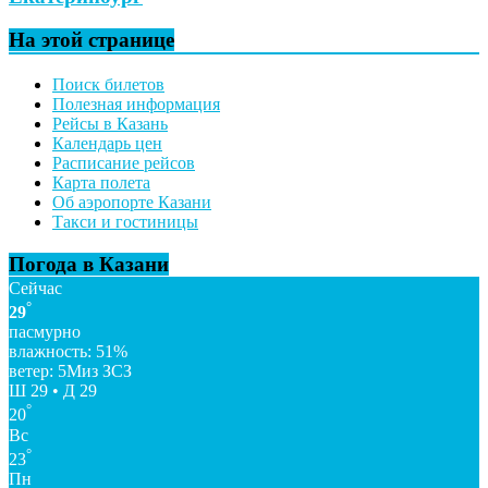
На этой странице
Поиск билетов
Полезная информация
Рейсы в Казань
Календарь цен
Расписание рейсов
Карта полета
Об аэропорте Казани
Такси и гостиницы
Погода в Казани
Сейчас
°
29
пасмурно
влажность: 51%
ветер: 5Миз ЗСЗ
Ш 29 • Д 29
°
20
Вс
°
23
Пн