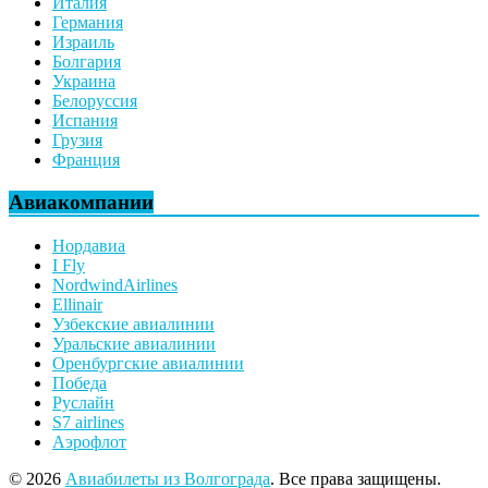
Италия
Германия
Израиль
Болгария
Украина
Белоруссия
Испания
Грузия
Франция
Авиакомпании
Нордавиа
I Fly
NordwindAirlines
Ellinair
Узбекские авиалинии
Уральские авиалинии
Оренбургские авиалинии
Победа
Руслайн
S7 airlines
Аэрофлот
© 2026
Авиабилеты из Волгограда
. Все права защищены.