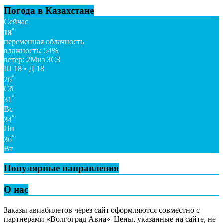
Погода в Казахстане
Сейчас
°
18
переменная облачность
влажность: 54%
ветер: 2Миз ЗСЗ
Ш 18 • Д 18
°
26
Сб
°
31
Вс
°
34
Пн
°
36
Вт
Популярные направления
О нас
Заказы авиабилетов через сайт оформляются совместно с
партнерами «Волгоград Авиа». Цены, указанные на сайте, не