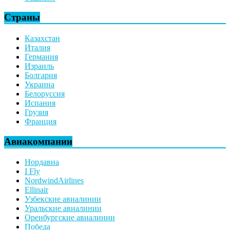
Страны
Казахстан
Италия
Германия
Израиль
Болгария
Украина
Белоруссия
Испания
Грузия
Франция
Авиакомпании
Нордавиа
I Fly
NordwindAirlines
Ellinair
Узбекские авиалинии
Уральские авиалинии
Оренбургские авиалинии
Победа