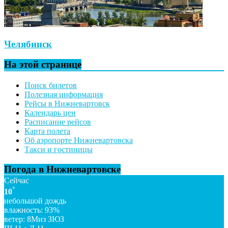
Челябинск
На этой странице
Поиск билетов
Полезная информация
Рейсы в Нижневартовск
Календарь цен
Расписание рейсов
Карта полета
Об аэропорте Нижневартовска
Такси и гостиницы
Погода в Нижневартовске
Сейчас
°
10
небольшой дождь
влажность: 93%
ветер: 8Миз ЗЮЗ