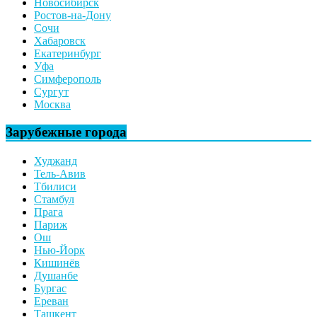
Новосибирск
Ростов-на-Дону
Сочи
Хабаровск
Екатеринбург
Уфа
Симферополь
Сургут
Москва
Зарубежные города
Худжанд
Тель-Авив
Тбилиси
Стамбул
Прага
Париж
Ош
Нью-Йорк
Кишинёв
Душанбе
Бургас
Ереван
Ташкент