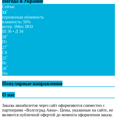
Погода в Украине
Сейчас
°
33
переменная облачность
влажность: 50%
ветер: 3Миз ЗЮЗ
Ш 36 • Д 34
°
39
Пт
°
27
Сб
°
25
Вс
°
28
Пн
Популярные направления
О нас
Заказы авиабилетов через сайт оформляются совместно с
партнерами «Волгоград Авиа». Цены, указанные на сайте, не
являются публичной офертой до момента оформления заказа.