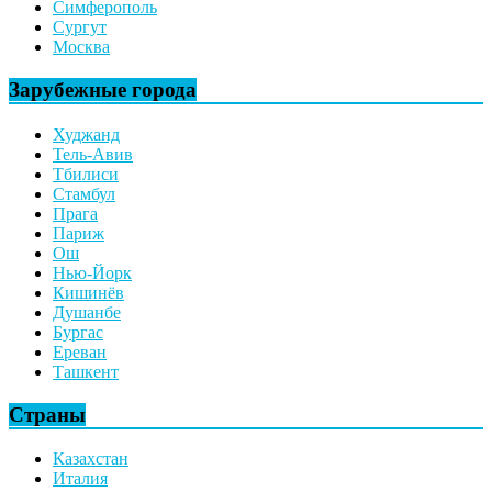
Симферополь
Сургут
Москва
Зарубежные города
Худжанд
Тель-Авив
Тбилиси
Стамбул
Прага
Париж
Ош
Нью-Йорк
Кишинёв
Душанбе
Бургас
Ереван
Ташкент
Страны
Казахстан
Италия